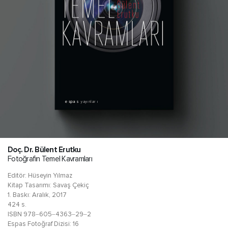
Doç. Dr. Bülent Erutku
Fotoğrafın Temel Kavramları
Editör: Hüseyin Yılmaz
Kitap Tasarımı: Savaş Çekiç
1. Baskı: Aralık, 2017
424 s.
ISBN 978‒605‒4363‒29‒2
Espas Fotoğraf Dizisi: 16