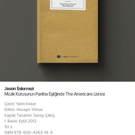
Jason Eskenazi
Müzik Kutusunun Parıltısı Eşliğinde The Americans Listesi
Çeviri: Yalım Keser
Editör: Hüseyin Yılmaz
Kapak Tasarımı: Savaş Çekiç
1. Baskı: Eylül 2012
112 s.
ISBN 978‒605‒4363‒14‒8