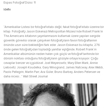
Espas Fotoğraf Dizisi: 11
Idefix
“Amerikalılar Listesi bir fotoğraf kitabı değil, fakat fotoğraf kitabı üzerine bir
kitap. Fotoğrafçı Jason Eskenazi Metropolitan Müzesi’nde Robert Frank’in
The Americans kitabının yayınlanmasını kutlamak üzere yapılan sergide
güvenlik görevlisi olarak çalışırken fotoğrafçıların favori fotoğraflarının
önünde uzun süre beklediğini fark eder. Jason Eskenazi bu kitapta, 276
önde gelen fotoğrafçıdan topladığı yanıtlar eşliğinde, Robert Frank’in
Amerikalılar albümünün neden halen çok güçlü ve fotoğraf tarihinde bir
dönüm noktası olduğunu fotoğrafçıların gözüyle ortaya koyuyor. Çoğu
cevaplar benzer ve içgüdüsel. Joel Meyerowitz, Mary Ellen Mark, Annie
Liebovitz. Joseph Koudelka, Gary Winogrand, James Natcway, Alex Webb,
Paolo Pellegrin, Martin Parr, Ara Güler, Bruno Barbey, Anders Petersen ve
daha nicesi…” Wall Street Journal