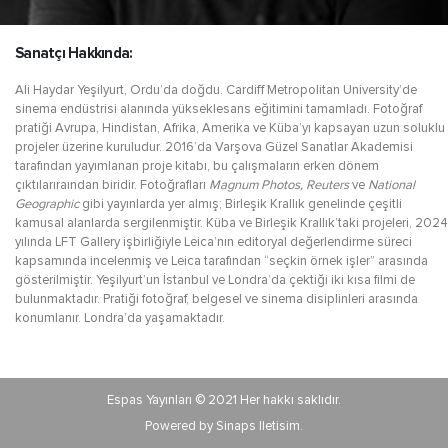
Sanatçı Hakkında:
Ali Haydar Yeşilyurt, Ordu’da doğdu. Cardiff Metropolitan University’de
sinema endüstrisi alanında yükseklesans eğitimini tamamladı. Fotoğraf
pratiği Avrupa, Hindistan, Afrika, Amerika ve Küba’yı kapsayan uzun soluklu
projeler üzerine kuruludur. 2016’da Varşova Güzel Sanatlar Akademisi
tarafından yayımlanan proje kitabı, bu çalışmaların erken dönem
çıktılarıraından biridir. Fotoğrafları
Magnum Photos, Reuters
ve
National
Geographic
gibi yayınlarda yer almış; Birleşik Krallık genelinde çeşitli
kamusal alanlarda sergilenmiştir. Küba ve Birleşik Krallık’taki projeleri, 2024
yılında LFT Gallery işbirliğiyle Leica’nın editoryal değerlendirme süreci
kapsamında incelenmiş ve Leica tarafından “seçkin örnek işler” arasında
gösterilmiştir. Yeşilyurt’un İstanbul ve Londra’da çektiği iki kısa filmi de
bulunmaktadır. Pratiği fotoğraf, belgesel ve sinema disiplinleri arasında
konumlanır. Londra’da yaşamaktadır.
Espas Yayınları © 2021 Her hakkı saklıdır.
Powered by Sinaps Iletisim.