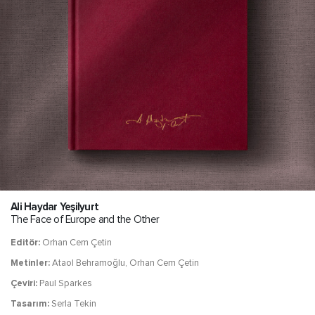
Ali Haydar Yeşilyurt
The Face of Europe and the Other
Editör:
Orhan Cem Çetin
Metinler:
Ataol Behramoğlu, Orhan Cem Çetin
Çeviri:
Paul Sparkes
Tasarım:
Serla Tekin