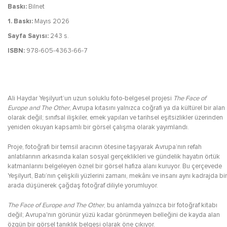
Baskı:
Bilnet
1. Baskı:
Mayıs 2026
Sayfa Sayısı:
243 s.
ISBN:
978-605-4363-66-7
Ali Haydar Yeşilyurt’un uzun soluklu foto-belgesel projesi
The Face of
Europe and The Other
, Avrupa kıtasını yalnızca coğrafi ya da kültürel bir alan
olarak değil; sınıfsal ilişkiler, emek yapıları ve tarihsel eşitsizlikler üzerinden
yeniden okuyan kapsamlı bir görsel çalışma olarak yayımlandı.
Proje, fotoğrafı bir temsil aracının ötesine taşıyarak Avrupa’nın refah
anlatılarının arkasında kalan sosyal gerçeklikleri ve gündelik hayatın örtük
katmanlarını belgeleyen öznel bir görsel hafıza alanı kuruyor. Bu çerçevede
Yeşilyurt, Batı’nın çelişkili yüzlerini zamanı, mekânı ve insanı aynı kadrajda bir
arada düşünerek çağdaş fotoğraf diliyle yorumluyor.
The Face of Europe and The Other
, bu anlamda yalnızca bir fotoğraf kitabı
değil; Avrupa'nın görünür yüzü kadar görünmeyen belleğini de kayda alan
özgün bir görsel tanıklık belgesi olarak öne çıkıyor.